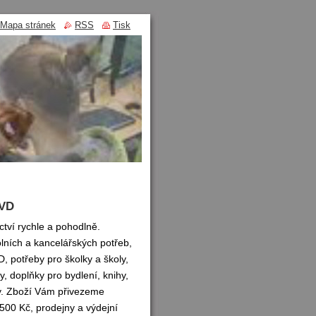
Mapa stránek
RSS
Tisk
DVD
ctví rychle a pohodlně.
lních a kancelářských potřeb,
D, potřeby pro školky a školy,
y, doplňky pro bydlení, knihy,
ty. Zboží Vám přivezeme
500 Kč, prodejny a výdejní