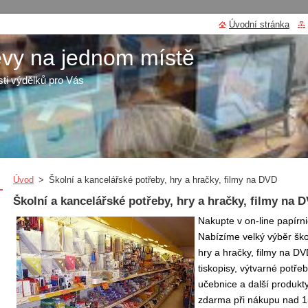
Úvodní stránka
evy na jednom místě
ti výdělků pro Vás
Úvod
>
Školní a kancelářské potřeby, hry a hračky, filmy na DVD
Školní a kancelářské potřeby, hry a hračky, filmy na 
Nakupte v on-line papírni
Nabízíme velký výběr ško
hry a hračky, filmy na DV
tiskopisy, výtvarné potřeb
učebnice a další produk
zdarma při nákupu nad 1