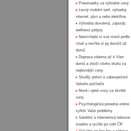
Pneumatiky za výhodné ceny
Levný mobilní tarif, výhodný
internet, plyn a nebo elektřina
Výhodná dovolená, zájezdy,
wellness pobyty
Namíchejte si své müsli podle
chuti a nechte si jej doručit až
domů
Doprava zdarma až k Vám
domů a zboží všeho druhu za
nejlevnější ceny
Skvělý antivir a zabezpečení
Vašeho počítače
Nové i ojeté vozy za skvělé
ceny
Psychologická poradna online
vyřeší Vaše problémy
Satelitní a internetová televize
snadno a rychle po celé ČR
Aktuální on-line hry a zábava