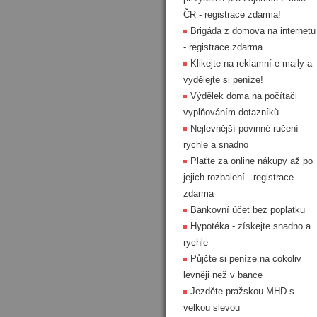
ČR - registrace zdarma!
Brigáda z domova na internetu
- registrace zdarma
Klikejte na reklamní e-maily a
vydělejte si peníze!
Výdělek doma na počítači
vyplňováním dotazníků
Nejlevnější povinné ručení
rychle a snadno
Plaťte za online nákupy až po
jejich rozbalení - registrace
zdarma
Bankovní účet bez poplatku
Hypotéka - získejte snadno a
rychle
Půjčte si peníze na cokoliv
levněji než v bance
Jezděte pražskou MHD s
velkou slevou