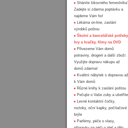
Sháníte šikovného řemeslníka
Zadejte si zdarma poptávku a
najdeme Vám ho!
Lékárna on-line, zaslání
výrobků poštou
Školní a kancelářské potřeby
hry a hračky, filmy na DVD
Přivezeme Vám domů
potraviny, drogerii a další zboží.
Využijte dopravu nákupu až
domů zdarma!
Kvalitní nábytek s dopravou a
k Vám domů
Různé knihy k zaslání poštou
Pečujte o Vaše zuby a ušetříte
Levné kontaktní čočky,
roztoky, oční kapky, počítačové
brýle
Parfémy, péče o vlasy,
přípravky na péči o pleť a tělo