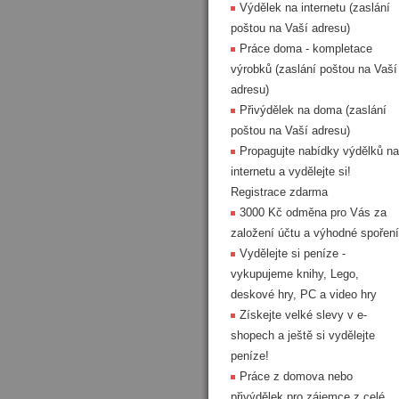
Výdělek na internetu (zaslání
poštou na Vaší adresu)
Práce doma - kompletace
výrobků (zaslání poštou na Vaší
adresu)
Přivýdělek na doma (zaslání
poštou na Vaší adresu)
Propagujte nabídky výdělků na
internetu a vydělejte si!
Registrace zdarma
3000 Kč odměna pro Vás za
založení účtu a výhodné spoření
Vydělejte si peníze -
vykupujeme knihy, Lego,
deskové hry, PC a video hry
Získejte velké slevy v e-
shopech a ještě si vydělejte
peníze!
Práce z domova nebo
přivýdělek pro zájemce z celé