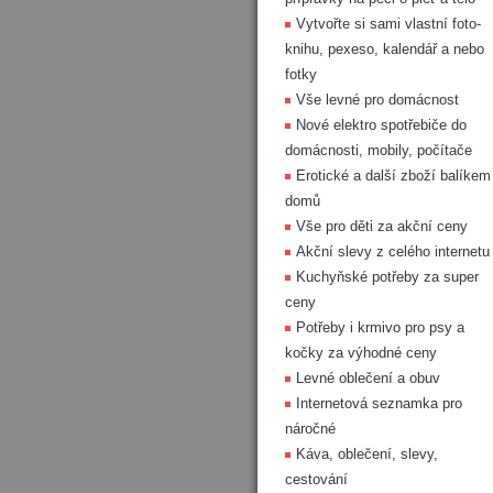
Vytvořte si sami vlastní foto-
knihu, pexeso, kalendář a nebo
fotky
Vše levné pro domácnost
Nové elektro spotřebiče do
domácnosti, mobily, počítače
Erotické a další zboží balíkem
domů
Vše pro děti za akční ceny
Akční slevy z celého internetu
Kuchyňské potřeby za super
ceny
Potřeby i krmivo pro psy a
kočky za výhodné ceny
Levné oblečení a obuv
Internetová seznamka pro
náročné
Káva, oblečení, slevy,
cestování