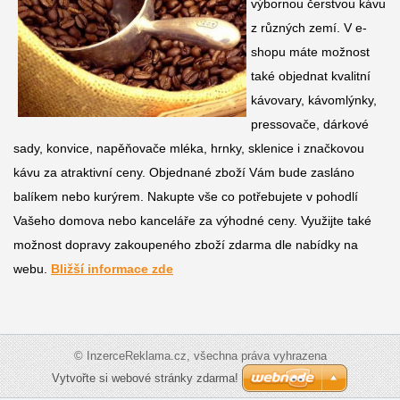
výbornou čerstvou kávu
z různých zemí. V e-
shopu máte možnost
také objednat kvalitní
kávovary, kávomlýnky,
pressovače, dárkové
sady, konvice, napěňovače mléka, hrnky, sklenice i značkovou
kávu za atraktivní ceny. Objednané zboží Vám bude zasláno
balíkem nebo kurýrem. Nakupte vše co potřebujete v pohodlí
Vašeho domova nebo kanceláře za výhodné ceny. Využijte také
možnost dopravy zakoupeného zboží zdarma dle nabídky na
webu.
Bližší informace zde
© InzerceReklama.cz, všechna práva vyhrazena
Vytvořte si webové stránky zdarma!