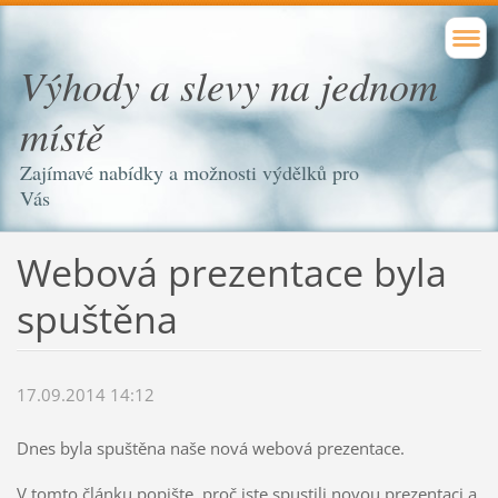
Výhody a slevy na jednom
místě
Zajímavé nabídky a možnosti výdělků pro
Vás
Webová prezentace byla
spuštěna
17.09.2014 14:12
Dnes byla spuštěna naše nová webová prezentace.
V tomto článku popište, proč jste spustili novou prezentaci a